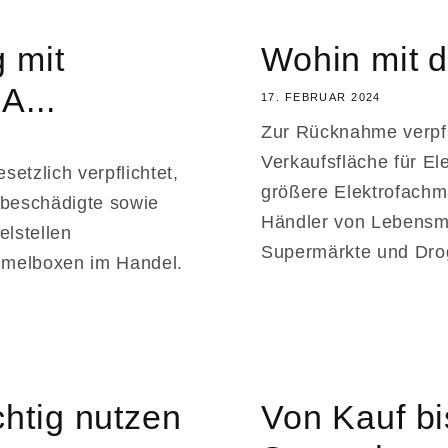
 mit
Wohin mit d
A...
17. FEBRUAR 2024
Zur Rücknahme verpfli
Verkaufsfläche für El
etzlich verpflichtet,
größere Elektrofachm
h beschädigte sowie
Händler von Lebensmit
lstellen
Supermärkte und Droge
mmelboxen im Handel.
chtig nutzen
Von Kauf bi