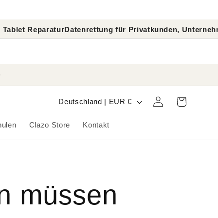
t Reparatur
Datenrettung für Privatkunden, Unternehmen 
L
Warenkorb
Einloggen
Deutschland | EUR €
a
hulen
Clazo Store
Kontakt
n
d
/
en müssen
R