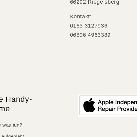
66292 Riegelsberg
Kontakt:
0163 3127936
06806 4963389
e Handy-
eme
 was tun?
 aufgebläht