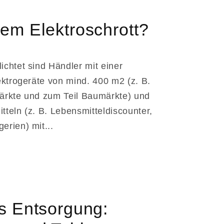
e
g
em Elektroschrott?
i
o
chtet sind Händler mit einer
n
ektrogeräte von mind. 400 m2 (z. B.
ärkte und zum Teil Baumärkte) und
teln (z. B. Lebensmitteldiscounter,
rien) mit...
s Entsorgung: