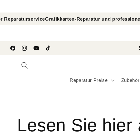
Direkt
zum
Inhalt
araturservice
Grafikkarten-Reparatur und professionelle G
```
Facebook
Instagram
YouTube
TikTok
Reparatur Preise
Zubehör
Lesen Sie hier