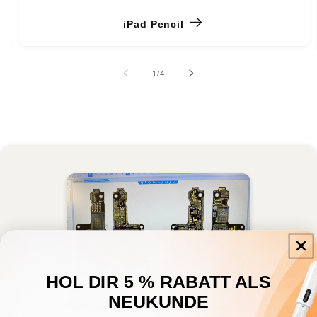
iPad Pencil
von
1
/
4
HOL DIR 5 % RABATT ALS
NEUKUNDE