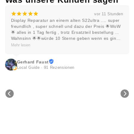
¡
¡
¡
¡
¡
vor 1 Tag
Absolut top mit super schnellem Service. Kann ich 
nur weiter empfehlen. 👍
Rainer
5 Rezensionen