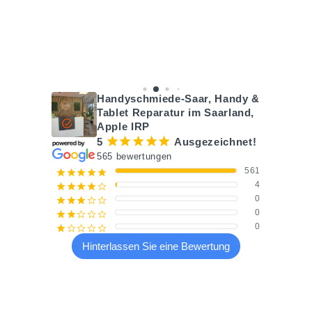
Handyschmiede-Saar, Handy &
Tablet Reparatur im Saarland,
Apple IRP
¡
¡
¡
¡
¡
5
Ausgezeichnet!
565 bewertungen
561
¡
¡
¡
¡
¡
4
¡
¡
¡
¡
¢
0
¡
¡
¡
¢
¢
0
¡
¡
¢
¢
¢
0
¡
¢
¢
¢
¢
Hinterlassen Sie eine Bewertung