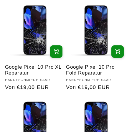
e
g
o
r
i
Google Pixel 10 Pro XL
Google Pixel 10 Pro
e
Reparatur
Fold Reparatur
Anbieter:
HANDYSCHMIEDE-SAAR
Anbieter:
HANDYSCHMIEDE-SAAR
:
Normaler
Von €19,00 EUR
Normaler
Von €19,00 EUR
Preis
Preis