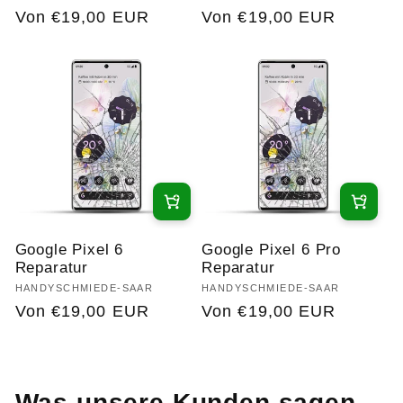
Normaler
Von €19,00 EUR
Normaler
Von €19,00 EUR
Preis
Preis
Google Pixel 6
Google Pixel 6 Pro
Reparatur
Reparatur
Anbieter:
HANDYSCHMIEDE-SAAR
Anbieter:
HANDYSCHMIEDE-SAAR
Normaler
Von €19,00 EUR
Normaler
Von €19,00 EUR
Preis
Preis
Was unsere Kunden sagen