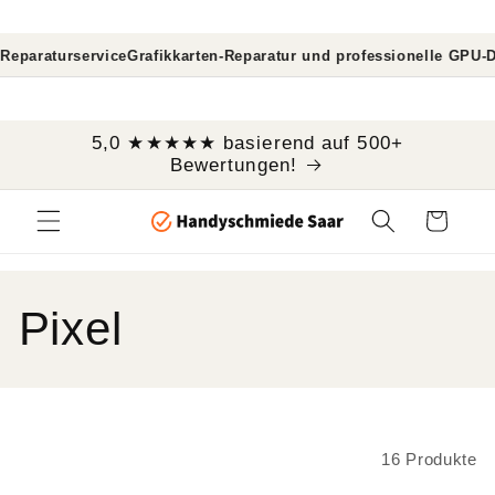
Direkt
zum
Inhalt
rvice
Grafikkarten-Reparatur und professionelle GPU-Diagnose
MacB
```
5,0 ★★★★★ basierend auf 500+
Bewertungen!
Warenkorb
K
Pixel
a
t
Filtern und sortieren
16 Produkte