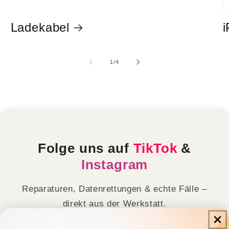
Ladekabel
i
von
1
/
4
Folge uns auf
TikTok
&
Instagram
Reparaturen, Datenrettungen & echte Fälle –
direkt aus der Werkstatt.