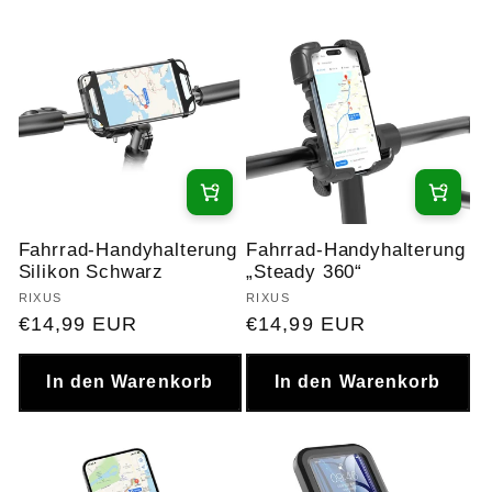
e
g
o
r
i
Fahrrad-Handyhalterung
Fahrrad-Handyhalterung
e
Silikon Schwarz
„Steady 360“
Anbieter:
RIXUS
Anbieter:
RIXUS
:
Normaler
€14,99 EUR
Normaler
€14,99 EUR
Preis
Preis
In den Warenkorb
In den Warenkorb