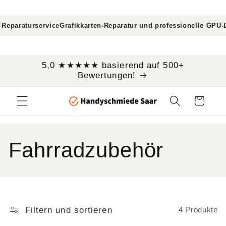
Direkt
zum
Inhalt
raturservice
Grafikkarten-Reparatur und professionelle GPU-Diagn
```
5,0 ★★★★★ basierend auf 500+
Bewertungen!
Warenkorb
K
Fahrradzubehör
a
t
Filtern und sortieren
4 Produkte