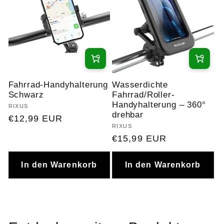
Fahrrad-Handyhalterung
Wasserdichte
Schwarz
Fahrrad/Roller-
Handyhalterung – 360°
Anbieter:
RIXUS
drehbar
Normaler
€12,99 EUR
Anbieter:
RIXUS
Preis
Normaler
€15,99 EUR
Preis
In den Warenkorb
In den Warenkorb