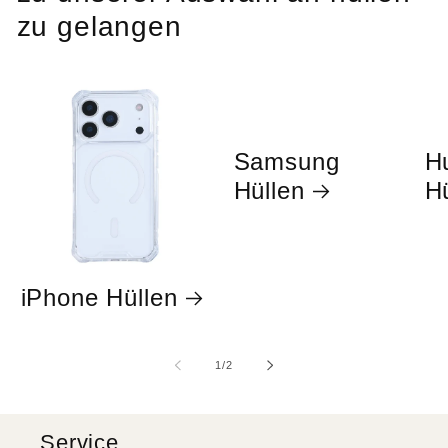
e
zu gelangen
g
o
r
Samsung
H
Hüllen
H
i
e
:
iPhone Hüllen
von
1
/
2
Service