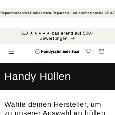
Direkt
zum
Inhalt
eparaturservice
Grafikkarten-Reparatur und professionelle GPU-Di
```
5,0 ★★★★★ basierend auf 500+
Bewertungen!
Warenkorb
K
Handy Hüllen
a
t
Wähle deinen Hersteller, um
zu unserer Auswahl an hüllen