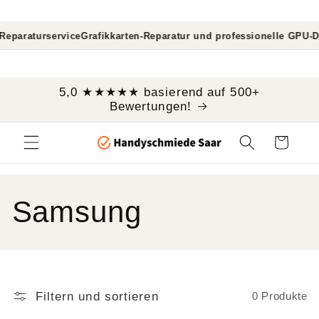
Direkt
zum
Inhalt
araturservice
Grafikkarten-Reparatur und professionelle GPU-Diag
```
5,0 ★★★★★ basierend auf 500+
Bewertungen!
Warenkorb
K
Samsung
a
t
Filtern und sortieren
0 Produkte