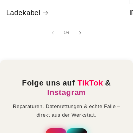
Ladekabel
i
von
1
/
4
Folge uns auf
TikTok
&
Instagram
Reparaturen, Datenrettungen & echte Fälle –
direkt aus der Werkstatt.