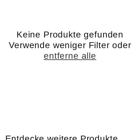
e
g
o
Keine Produkte gefunden
Verwende weniger Filter oder
r
entferne alle
i
e
:
Entdecke weitere Produkte