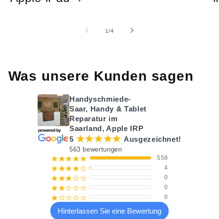
von
1
/
4
Was unsere Kunden sagen
Handyschmiede-
Saar, Handy & Tablet
Reparatur im
Saarland, Apple IRP
¡
¡
¡
¡
¡
5
Ausgezeichnet!
563 bewertungen
559
¡
¡
¡
¡
¡
4
¡
¡
¡
¡
¢
0
¡
¡
¡
¢
¢
0
¡
¡
¢
¢
¢
0
¡
¢
¢
¢
¢
Hinterlassen Sie eine Bewertung