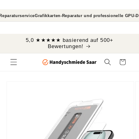
Direkt
zum
Inhalt
aturservice
Grafikkarten-Reparatur und professionelle GPU-Diagno
```
5,0 ★★★★★ basierend auf 500+
Bewertungen!
Warenkorb
oduktinformationen
ringen