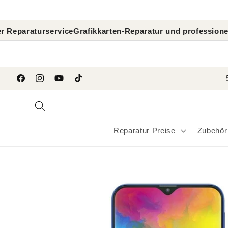
Direkt
zum
Inhalt
rservice
Grafikkarten-Reparatur und professionelle GPU-Di
```
Facebook
Instagram
YouTube
TikTok
Reparatur Preise
Zubehör
Zu
Produktinformationen
springen