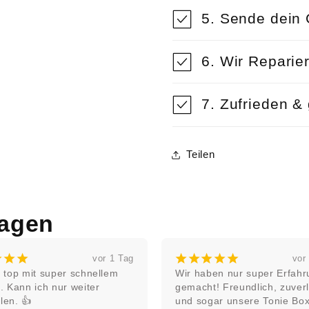
5. Sende dein 
6. Wir Reparie
7. Zufrieden & 
Teilen
agen
¡
¡
¡
¡
¡
¡
¡
¡
vor 1 Tag
vor
 top mit super schnellem 
Wir haben nur super Erfahr
. Kann ich nur weiter 
gemacht! Freundlich, zuverl
len. 👍
und sogar unsere Tonie Box