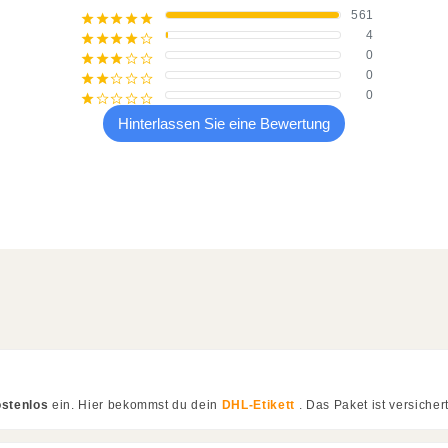
561
¡
¡
¡
¡
¡
4
¡
¡
¡
¡
¢
0
¡
¡
¡
¢
¢
0
¡
¡
¢
¢
¢
0
¡
¢
¢
¢
¢
Hinterlassen Sie eine Bewertung
ostenlos
ein. Hier bekommst du dein
DHL-Etikett
. Das Paket ist versichert