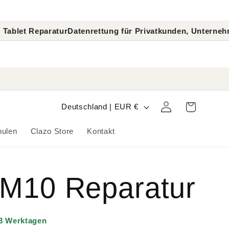
aratur
Datenrettung für Privatkunden, Unternehmen und Er
L
Warenkorb
Einloggen
Deutschland | EUR €
a
hulen
Clazo Store
Kontakt
n
d
 M10 Reparatur
/
R
–3 Werktagen