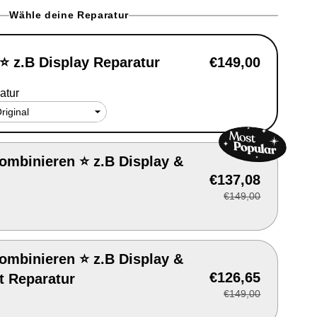
e
Wähle deine Reparatur
g
i
 ⭐ z.B Display Reparatur
€149,00
o
atur
n
ombinieren ⭐ z.B Display &
€137,08
€149,00
ombinieren ⭐ z.B Display &
€126,65
t Reparatur
€149,00