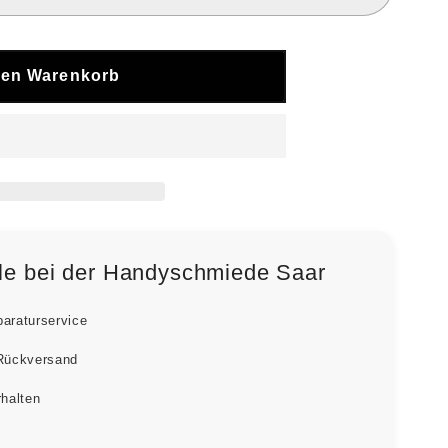
den Warenkorb
ile bei der Handyschmiede Saar
paraturservice
 Rückversand
rhalten