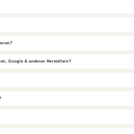
turen?
omi, Google & anderen Herstellern?
?