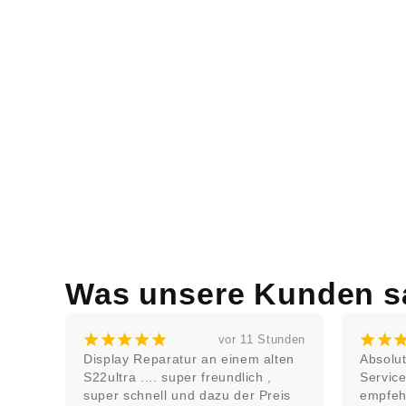
Was unsere Kunden s
¡
¡
¡
¡
¡
¡
¡
unden
vor 11 Stunden
Display Reparatur an einem alten 
Absolut
 
S22ultra .... super freundlich , 
Service
n 
super schnell und dazu der Preis 
empfeh