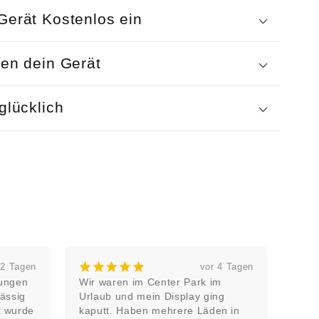
Gerät Kostenlos ein
ren dein Gerät
glücklich
¡
¡
¡
¡
¡
¡
 2 Tagen
vor 4 Tagen
ungen 
Wir waren im Center Park im 
Top 
ässig 
Urlaub und mein Display ging 
 wurde 
kaputt. Haben mehrere Läden in 