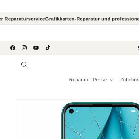
Direkt
zum
Inhalt
service
Grafikkarten-Reparatur und professionelle GPU-Dia
```
Facebook
Instagram
YouTube
TikTok
Reparatur Preise
Zubehör
Zu
Produktinformationen
springen