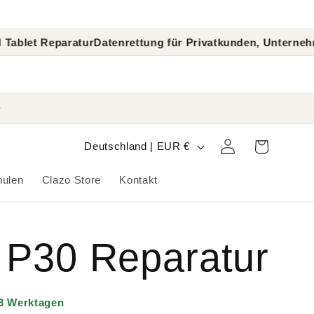
ratur
Datenrettung für Privatkunden, Unternehmen und Erm
L
Warenkorb
Einloggen
Deutschland | EUR €
a
hulen
Clazo Store
Kontakt
n
d
 P30 Reparatur
/
R
–3 Werktagen