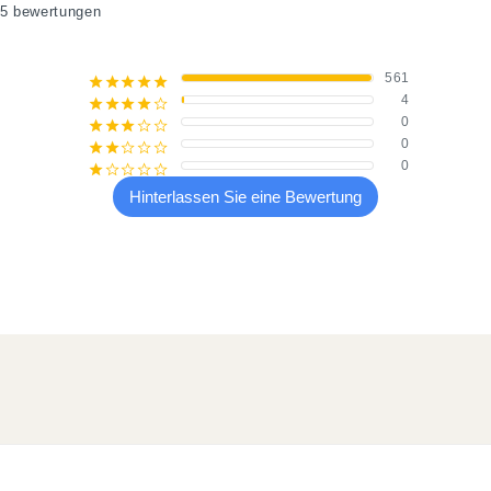
5 bewertungen
561
¡
¡
¡
¡
¡
4
¡
¡
¡
¡
¢
0
¡
¡
¡
¢
¢
0
¡
¡
¢
¢
¢
0
¡
¢
¢
¢
¢
Hinterlassen Sie eine Bewertung