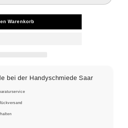
den Warenkorb
ile bei der Handyschmiede Saar
paraturservice
 Rückversand
rhalten