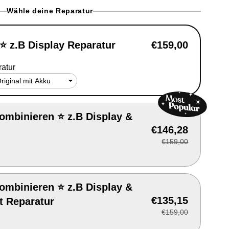
e
Wähle deine Reparatur
g
i
 ⭐ z.B Display Reparatur
€159,00
o
atur
n
ombinieren ⭐ z.B Display &
€146,28
€159,00
ombinieren ⭐ z.B Display &
€135,15
t Reparatur
€159,00