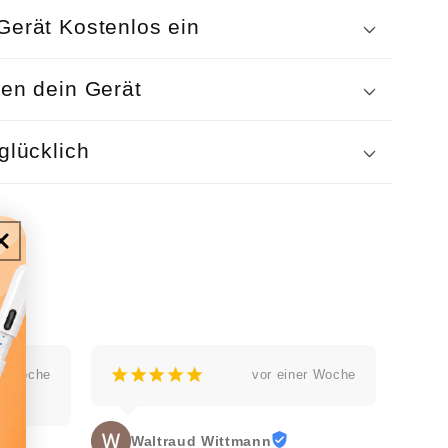
Gerät Kostenlos ein
ren dein Gerät
glücklich
¡
¡
¡
¡
¡
¡
er Woche
vor einer Woche
Supe
Fehl
Jörg Groß
Smar