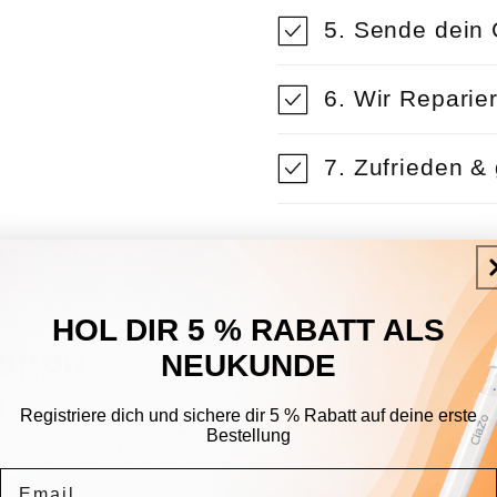
5. Sende dein 
6. Wir Reparie
7. Zufrieden & 
Teilen
HOL DIR 5 % RABATT ALS
agen
NEUKUNDE
¡
¡
¡
¡
¡
¡
¡
¡
Registriere dich und sichere dir 5 % Rabatt auf deine erste
vor einer Woche
vor ein
Bestellung
ndenservice
Email
Waltraud Wittmann