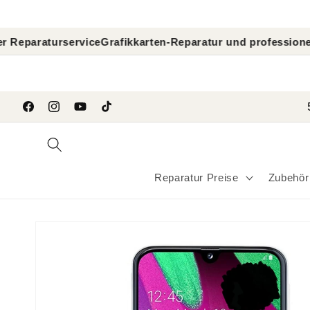
Direkt
zum
Inhalt
rservice
Grafikkarten-Reparatur und professionelle GPU-Di
```
Facebook
Instagram
YouTube
TikTok
Reparatur Preise
Zubehör
Zu
Produktinformationen
springen