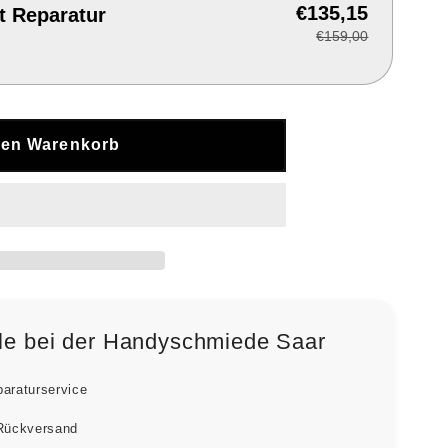
€135,15
t Reparatur
€159,00
den Warenkorb
ile bei der Handyschmiede Saar
paraturservice
 Rückversand