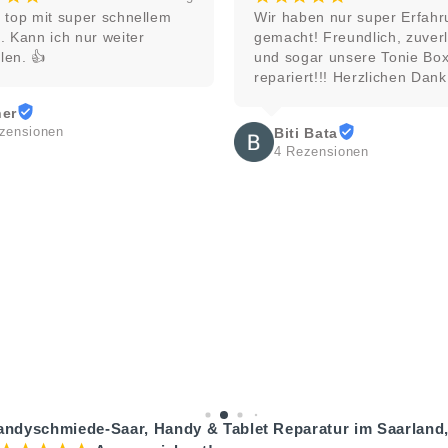
Wir haben nur super Erfahrungen 
Wir ware
gemacht! Freundlich, zuverlässig 
Urlaub u
und sogar unsere Tonie Box wurde 
kaputt. 
repariert!!! Herzlichen Dank
der Gege
das best
Mehr lese
Reperatur
Biti Bata
makellos
4 Rezensionen
supernet
Veron
unser Tec
1 Rez
die Aktio
Toller L
andyschmiede-Saar, Handy & Tablet Reparatur im Saarland,