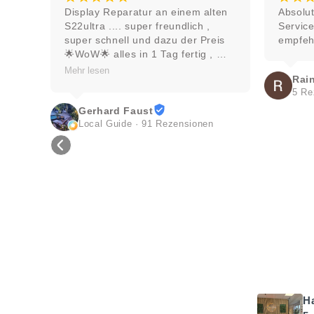
aratur an einem alten 
Absolut top mit super schnellem 
. super freundlich , 
Service. Kann ich nur weiter 
ll und dazu der Preis 
empfehlen. 👍
s in 1 Tag fertig , 
eil bestellung ... 
Rainer
🌟würde 10 Sterne 
5 Rezensionen
es ging 👍👍  vielen 
 an das Team ... 👍👍
 Faust
👍👍
ide · 91 Rezensionen
H