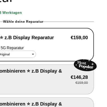
e
g
–3 Werktagen
i
Wähle deine Reparatur
o
 ⭐ z.B Display Reparatur
€159,00
n
 5G Reparatur
ombinieren ⭐ z.B Display &
€146,28
€159,00
ombinieren ⭐ z.B Display &