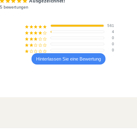
¡
¡
¡
¡
¡
Ausgezeichnet!
5 bewertungen
561
¡
¡
¡
¡
¡
4
¡
¡
¡
¡
¢
0
¡
¡
¡
¢
¢
0
¡
¡
¢
¢
¢
0
¡
¢
¢
¢
¢
Hinterlassen Sie eine Bewertung