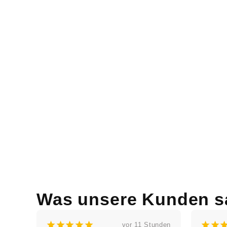
Was unsere Kunden s
¡
¡
¡
¡
¡
¡
vor 11 Stunden
vor 1