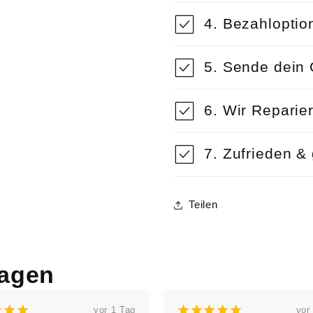
4. Bezahloptio
5. Sende dein 
6. Wir Reparie
7. Zufrieden & 
Teilen
agen
¡
¡
¡
¡
¡
¡
¡
¡
 Tag
vor 2 Tagen