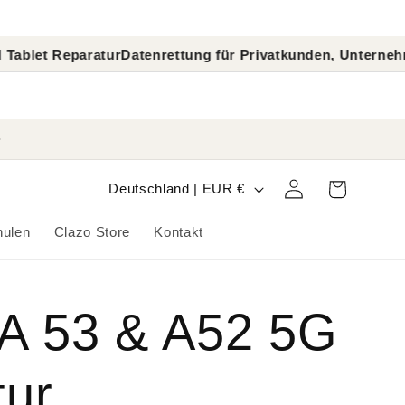
aratur
Datenrettung für Privatkunden, Unternehmen und E
L
Warenkorb
Einloggen
Deutschland | EUR €
a
hulen
Clazo Store
Kontakt
n
d
 A 53 & A52 5G
/
R
tur