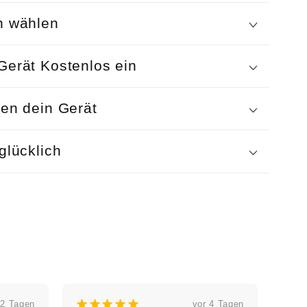
n wählen
Gerät Kostenlos ein
ren dein Gerät
glücklich
¡
¡
¡
¡
¡
¡
¡
vor 4 Tagen
vor einer