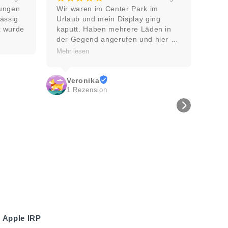
n im Center Park im 
Top Kundenservice
nd mein Display ging 
Haben mehrere Läden in 
S G
nd angerufen und hier 
Local Guide · 12 Rezension
e Angebot bekommen. Die 
n
 ging schnell und ist 
! Zudem war der Herr 
t und freundlich, sodass 
ika
hnik-interessiertes Kind 
ension
n als Ausflug empfand! 
aden!
 Apple IRP