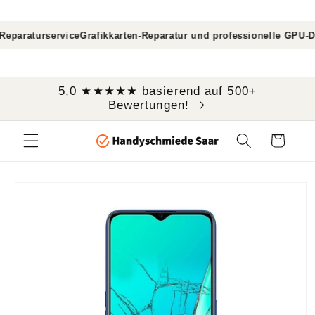
Direkt
zum
Inhalt
service
Grafikkarten-Reparatur und professionelle GPU-Diagnose
Ma
```
5,0 ★★★★★ basierend auf 500+
Bewertungen!
Warenkorb
oduktinformationen
ringen