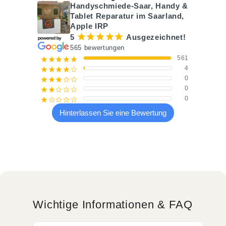
Handyschmiede-Saar, Handy &
Tablet Reparatur im Saarland,
Apple IRP
¡
¡
¡
¡
¡
5
Ausgezeichnet!
565 bewertungen
561
¡
¡
¡
¡
¡
4
¡
¡
¡
¡
¢
0
¡
¡
¡
¢
¢
0
¡
¡
¢
¢
¢
0
¡
¢
¢
¢
¢
Hinterlassen Sie eine Bewertung
Wichtige Informationen & FAQ