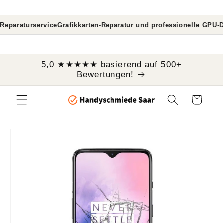
Direkt
zum
Inhalt
rvice
Grafikkarten-Reparatur und professionelle GPU-Diagnose
Mac
```
5,0 ★★★★★ basierend auf 500+
Bewertungen!
Warenkorb
oduktinformationen
ringen