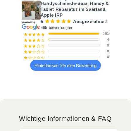
Handyschmiede-Saar, Handy &
Tablet Reparatur im Saarland,
Apple IRP
¡
¡
¡
¡
¡
5
Ausgezeichnet!
565 bewertungen
561
¡
¡
¡
¡
¡
4
¡
¡
¡
¡
¢
0
¡
¡
¡
¢
¢
0
¡
¡
¢
¢
¢
0
¡
¢
¢
¢
¢
Hinterlassen Sie eine Bewertung
Wichtige Informationen & FAQ