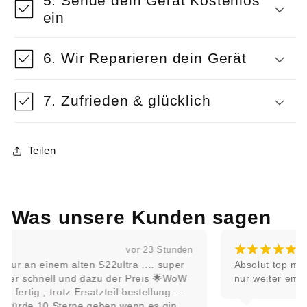
5. Sende dein Gerät Kostenlos
ein
6. Wir Reparieren dein Gerät
7. Zufrieden & glücklich
Teilen
Was unsere Kunden sagen
¡
¡
¡
¡
¡
vor 2 Tagen
Absolut top mit super schnellem Service. Kann ich 
nur weiter empfehlen. 👍