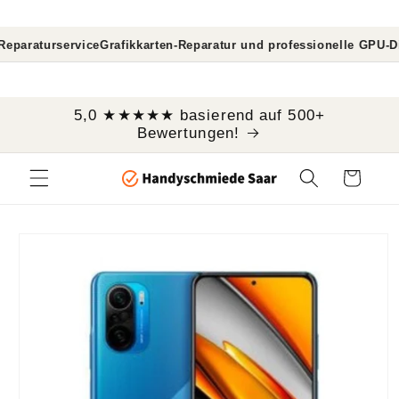
Direkt
zum
Inhalt
urservice
Grafikkarten-Reparatur und professionelle GPU-Diagnos
```
5,0 ★★★★★ basierend auf 500+
Bewertungen!
Warenkorb
oduktinformationen
ringen