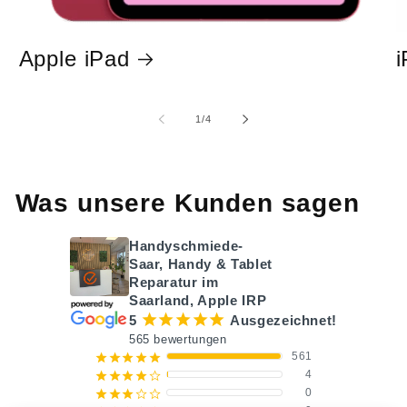
Apple iPad
i
von
1
/
4
Was unsere Kunden sagen
Handyschmiede-
Saar, Handy & Tablet
Reparatur im
Saarland, Apple IRP
¡
¡
¡
¡
¡
5
Ausgezeichnet!
565 bewertungen
561
¡
¡
¡
¡
¡
4
¡
¡
¡
¡
¢
0
¡
¡
¡
¢
¢