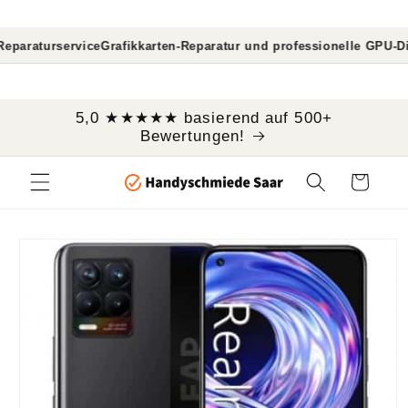
Direkt
zum
Inhalt
aturservice
Grafikkarten-Reparatur und professionelle GPU-Diagno
```
5,0 ★★★★★ basierend auf 500+
Bewertungen!
Warenkorb
oduktinformationen
ringen