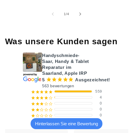
von
1
/
4
Was unsere Kunden sagen
Handyschmiede-
Saar, Handy & Tablet
Reparatur im
Saarland, Apple IRP
¡
¡
¡
¡
¡
5
Ausgezeichnet!
563 bewertungen
559
¡
¡
¡
¡
¡
4
¡
¡
¡
¡
¢
0
¡
¡
¡
¢
¢
0
¡
¡
¢
¢
¢
0
¡
¢
¢
¢
¢
Hinterlassen Sie eine Bewertung