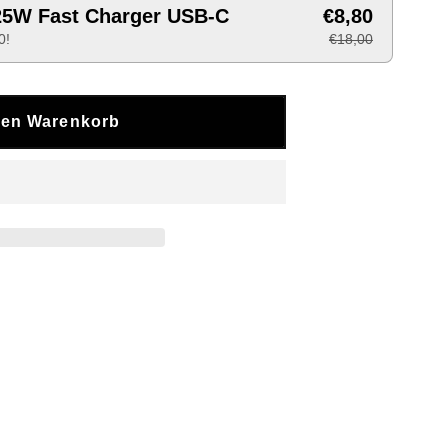
5W Fast Charger USB-C
€8,80
0!
€18,00
den Warenkorb