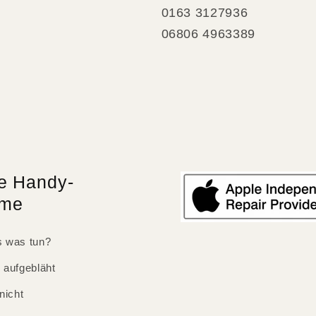
0163 3127936
06806 4963389
e Handy-
eme
 was tun?
 aufgebläht
nicht