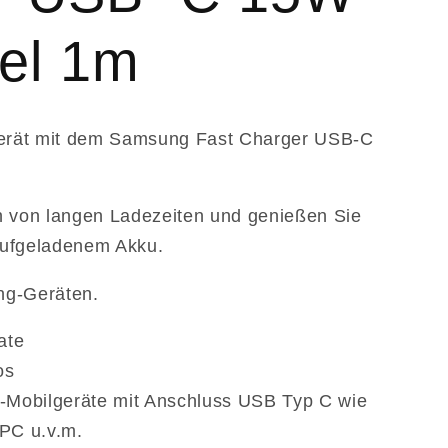
e
g
el 1m
i
o
Gerät mit dem Samsung Fast Charger USB-C
n
h von langen Ladezeiten und genießen Sie
 aufgeladenem Akku.
ng-Geräten.
ate
os
SB-Mobilgeräte mit Anschluss USB Typ C wie
PC u.v.m.