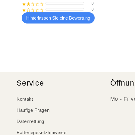
0
¡
¡
¢
¢
¢
0
¡
¢
¢
¢
¢
Hinterlassen Sie eine Bewertung
Service
Öffnun
Mo - Fr v
Kontakt
Häufige Fragen
Datenrettung
Batteriegesetzhinweise