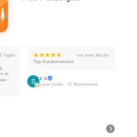
¡
¡
¡
¡
¡
vor einer Woche
vor einer Woche
e
Waltraud Wittmann
2 Rezensionen