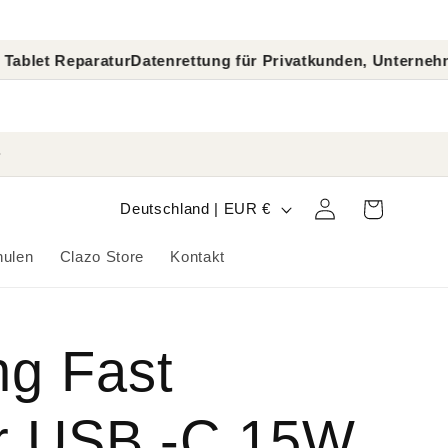
atur
Datenrettung für Privatkunden, Unternehmen und Erm
L
Warenkorb
Einloggen
Deutschland | EUR €
a
hulen
Clazo Store
Kontakt
n
d
g Fast
/
R
r USB -C 15W