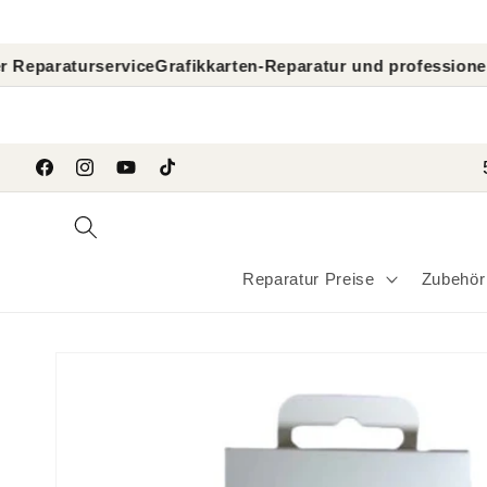
Direkt
zum
Inhalt
ervice
Grafikkarten-Reparatur und professionelle GPU-Dia
```
Facebook
Instagram
YouTube
TikTok
Reparatur Preise
Zubehör
Zu
Produktinformationen
springen