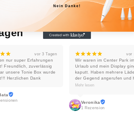
Nein Danke!
agen
¡
¡
¡
¡
¡
¡
¡
¡
¡
¡
vor 5 Tagen
Wir waren im Center Park im 
Top Kundenservic
Urlaub und mein Display ging 
kaputt. Haben mehrere Läden in 
S G
der Gegend angerufen und hier 
Local Guide · 1
das beste Angebot bekommen. Die 
Mehr lesen
Reperatur ging schnell und ist 
makellos! Zudem war der Herr 
supernett und freundlich, sodass 
Veronika
unser Technik-interessiertes Kind 
1 Rezension
die Aktion als Ausflug empfand! 
Toller Laden!